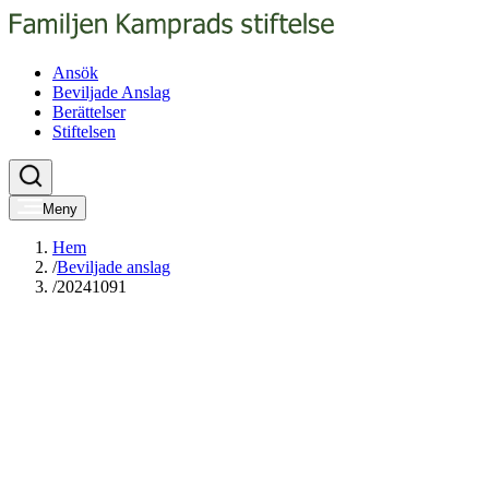
Ansök
Beviljade Anslag
Berättelser
Stiftelsen
Meny
Hem
/
Beviljade anslag
/
20241091
Hjälpverksamhet
Livskvalitet för äldre
Mötesplats för äldre anhöriga
Beviljade medel:
62 000 SEK
Lärosäte:
SV Kronoberg