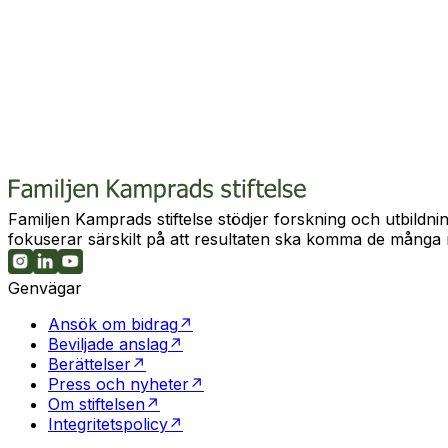
Ref. nr:
20241091
År
2024
Mötesplats för äldre anhöriga
Sökande:
SV Kronoberg
Familjen Kamprads stiftelse stödjer forskning och utbildnin
fokuserar särskilt på att resultaten ska komma de många m
Genvägar
Ansök om bidrag
↗
Beviljade anslag
↗
Berättelser
↗
Press och nyheter
↗
Om stiftelsen
↗
Integritetspolicy
↗